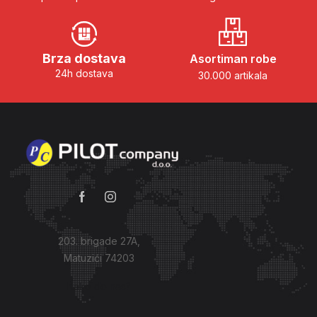
Brza dostava
Asortiman robe
24h dostava
30.000 artikala
203. brigade 27A,
Matuzići 74203
Kako do nas?