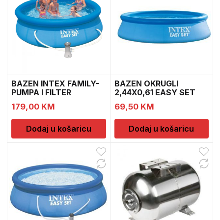
BAZEN INTEX FAMILY-
BAZEN OKRUGLI
PUMPA I FILTER
2,44X0,61 EASY SET
305X76CM
066993
179,00
KM
69,50
KM
Dodaj u košaricu
Dodaj u košaricu