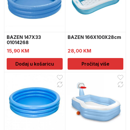
BAZEN 147X33
BAZEN 166X100X28cm
01014268
15,90
KM
28,00
KM
Dodaj u košaricu
Pročitaj više