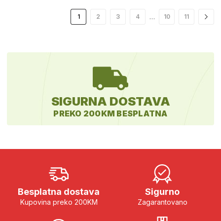
…
1
2
3
4
10
11
SIGURNA DOSTAVA
PREKO 200KM BESPLATNA
Besplatna dostava
Sigurno
Kupovina preko 200KM
Zagarantovano