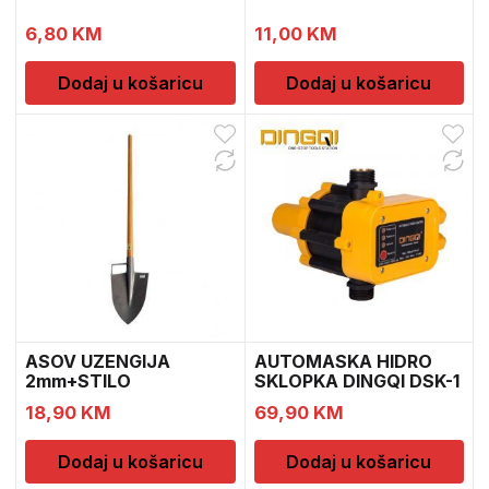
6,80
KM
11,00
KM
Dodaj u košaricu
Dodaj u košaricu
ASOV UZENGIJA
AUTOMASKA HIDRO
2mm+STILO
SKLOPKA DINGQI DSK-1
104
18,90
KM
69,90
KM
Dodaj u košaricu
Dodaj u košaricu