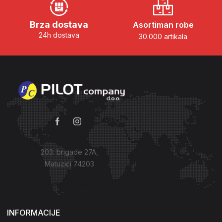
Brza dostava
Asortiman robe
24h dostava
30.000 artikala
203. brigade 27A,
Matuzići 74203
Kako do nas?
INFORMACIJE