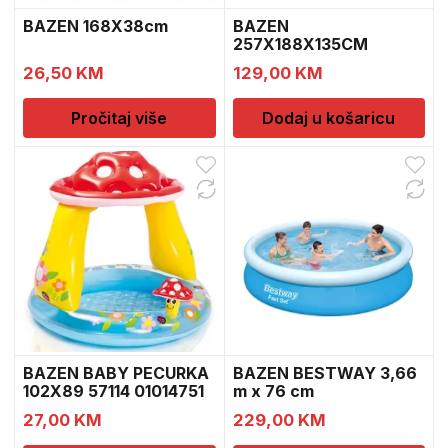
BAZEN 168X38cm
BAZEN
257X188X135CM
26,50
KM
129,00
KM
Pročitaj više
Dodaj u košaricu
BAZEN BABY PECURKA
BAZEN BESTWAY 3,66
102X89 57114 01014751
m x 76 cm
27,00
KM
229,00
KM