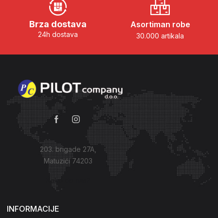
Brza dostava
Asortiman robe
24h dostava
30.000 artikala
203. brigade 27A,
Matuzići 74203
Kako do nas?
INFORMACIJE