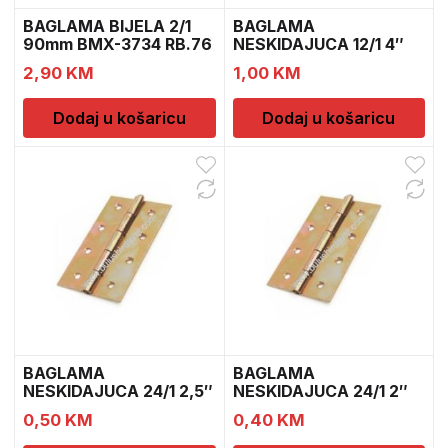
BAGLAMA BIJELA 2/1
BAGLAMA
90mm BMX-3734 RB.76
NESKIDAJUCA 12/1 4″
BMX-1674 RB.
2,90
KM
1,00
KM
Dodaj u košaricu
Dodaj u košaricu
BAGLAMA
BAGLAMA
NESKIDAJUCA 24/1 2,5″
NESKIDAJUCA 24/1 2″
BMX-1671
RB 69
0,50
KM
0,40
KM