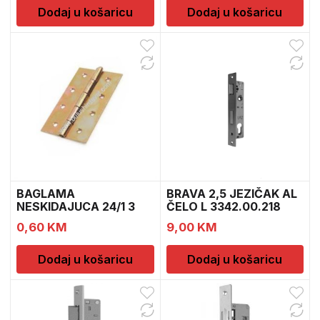
Dodaj u košaricu
Dodaj u košaricu
BAGLAMA
BRAVA 2,5 JEZIČAK AL
NESKIDAJUCA 24/1 3
ČELO L 3342.00.218
BMX-1672 RB 7
0,60
KM
9,00
KM
Dodaj u košaricu
Dodaj u košaricu