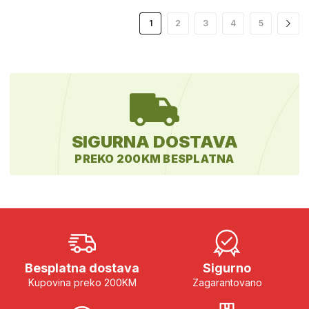
1
2
3
4
5
SIGURNA DOSTAVA
PREKO 200KM BESPLATNA
Besplatna dostava
Sigurno
Kupovina preko 200KM
Zagarantovano