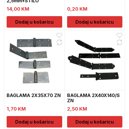
2,5mm+STILO
14,00
KM
0,20
KM
Dodaj u košaricu
Dodaj u košaricu
BAGLAMA 2X35X70 ZN
BAGLAMA 2X40X140/S
ZN
1,70
KM
2,50
KM
Dodaj u košaricu
Dodaj u košaricu