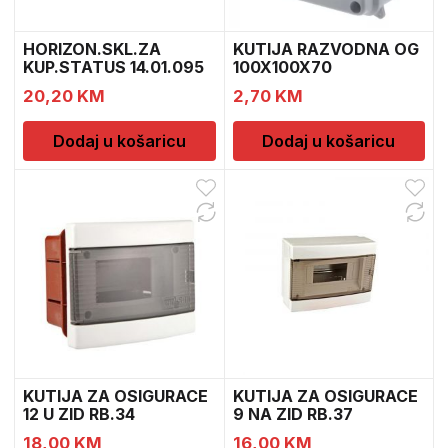
HORIZON.SKL.ZA
KUTIJA RAZVODNA OG
KUP.STATUS 14.01.095
100X100X70
942
20,20
KM
2,70
KM
Dodaj u košaricu
Dodaj u košaricu
KUTIJA ZA OSIGURACE
KUTIJA ZA OSIGURACE
12 U ZID RB.34
9 NA ZID RB.37
18,00
KM
16,00
KM