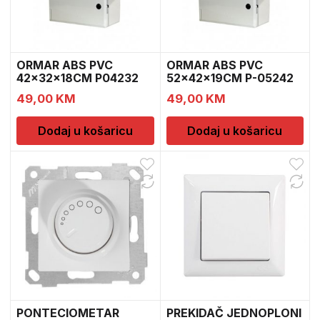
ORMAR ABS PVC
ORMAR ABS PVC
42x32x18CM P04232
52x42x19CM P-05242
RB.109
RB.110
49,00
KM
49,00
KM
Dodaj u košaricu
Dodaj u košaricu
PONTECIOMETAR
PREKIDAČ JEDNOPLONI