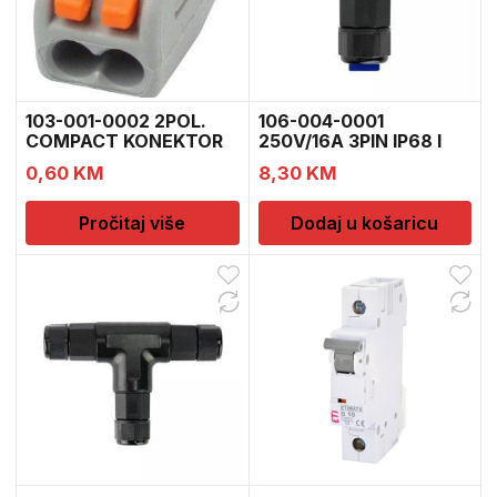
103-001-0002 2POL.
106-004-0001
COMPACT KONEKTOR
250V/16A 3PIN IP68 I
4598
KONEKT
0,60
KM
8,30
KM
Pročitaj više
Dodaj u košaricu