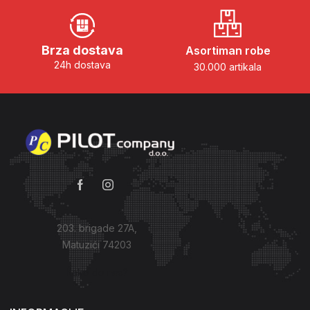
Brza dostava
Asortiman robe
24h dostava
30.000 artikala
203. brigade 27A,
Matuzići 74203
Kako do nas?