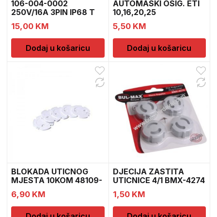
106-004-0002
AUTOMASKI OSIG. ETI
250V/16A 3PIN IP68 T
10,16,20,25
KONEKT
15,00
KM
5,50
KM
Dodaj u košaricu
Dodaj u košaricu
BLOKADA UTICNOG
DJECIJA ZASTITA
MJESTA 10KOM 48109-
UTICNICE 4/1 BMX-4274
1
RB
6,90
KM
1,50
KM
Dodaj u košaricu
Dodaj u košaricu