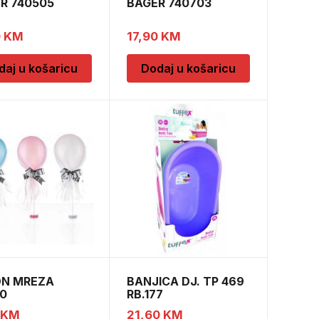
R 740505
BAGER 740703
0
KM
17,90
KM
daj u košaricu
Dodaj u košaricu
N MREZA
BANJICA DJ. TP 469
10
RB.177
KM
21,60
KM