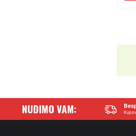
NUDIMO VAM:
Besp
Kupov