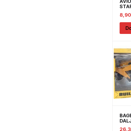
AVI
STAP
8,9
Do
BAGE
DALJ
22-2
26,