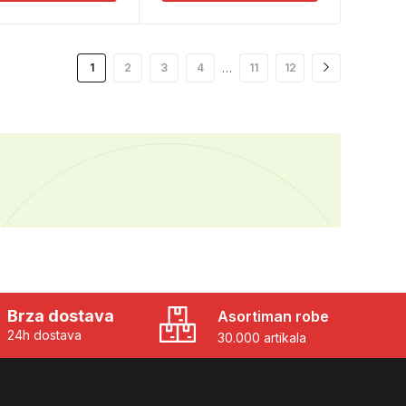
…
1
2
3
4
11
12
Brza dostava
Asortiman robe
24h dostava
30.000 artikala