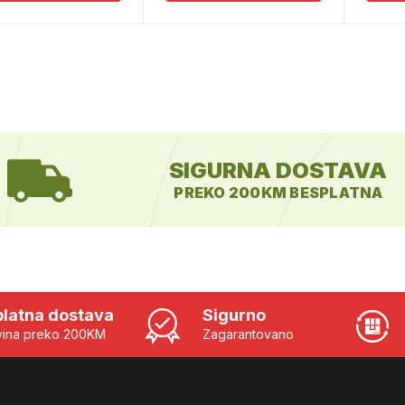
SIGURNA DOSTAVA
PREKO 200KM BESPLATNA
latna dostava
Sigurno
ina preko 200KM
Zagarantovano