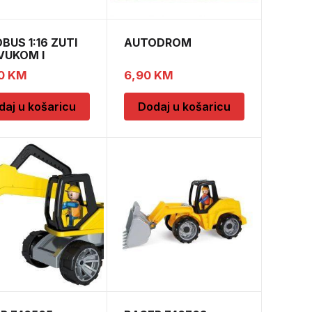
BUS 1:16 ZUTI
AUTODROM
VUKOM I
TLOM 0
0
KM
6,90
KM
daj u košaricu
Dodaj u košaricu