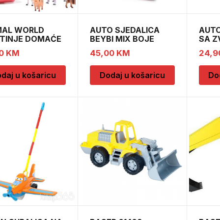
MAL WORLD
AUTO SJEDALICA
AUTO
OTINJE DOMAĆE
BEYBI MIX BOJE
SA Z
SVJE
90
KM
45,00
KM
24,9
daj u košaricu
Dodaj u košaricu
Do