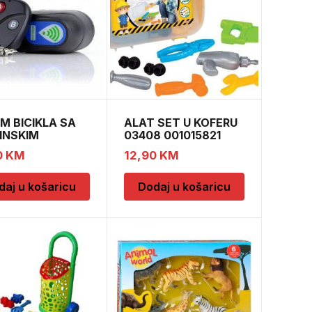
M BICIKLA SA
ALAT SET U KOFERU
INSKIM
03408 001015821
0
KM
12,90
KM
daj u košaricu
Dodaj u košaricu