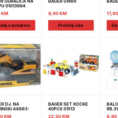
ON GURALICA NA
BAGER 01469
BAGE
U 01013964
0
KM
8,90
KM
17,9
daj u košaricu
Pročitaj više
Do
R DJ. NA
BAGER SET KOCKE
BALO
INSKI A8863-
40PCS 01513
RB.3
3
30
KM
22,50
KM
6,90