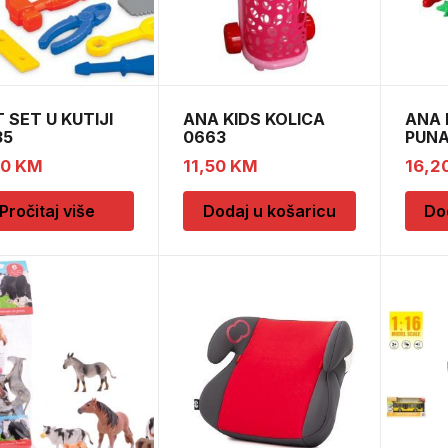
 SET U KUTIJI
ANA KIDS KOLICA
ANA 
35
0663
PUNA
80
KM
11,50
KM
16,2
Pročitaj više
Dodaj u košaricu
Do