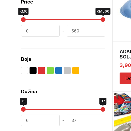
Price
KM0
KM560
-
ADA
SOL
Boja
3,9
Do
Dužina
6
37
-