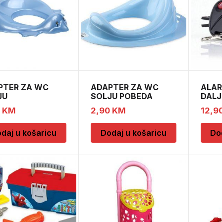
PTER ZA WC
ADAPTER ZA WC
ALAR
JU
SOLJU POBEDA
DALJ
0
KM
2,90
KM
12,9
daj u košaricu
Dodaj u košaricu
Do