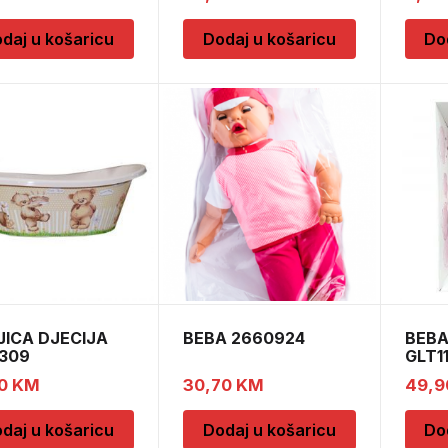
daj u košaricu
Dodaj u košaricu
Do
JICA DJECIJA
BEBA 2660924
BEBA
 309
GLT1
30
KM
30,70
KM
49,
daj u košaricu
Dodaj u košaricu
Do