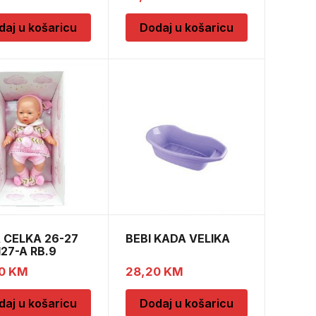
daj u košaricu
Dodaj u košaricu
 CELKA 26-27
BEBI KADA VELIKA
127-A RB.9
90
KM
28,20
KM
daj u košaricu
Dodaj u košaricu