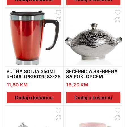
PUTNA SOLJA 350ML
ŠEĆERNICA SREBRENA
RED48 TPS9012R 83-28
SA POKLOPCEM
98033-K-11
11,50
KM
16,20
KM
Dodaj u košaricu
Dodaj u košaricu