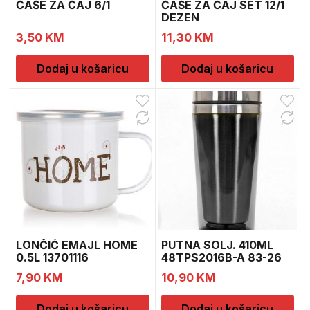
ČAŠE ZA ČAJ 6/1
ČAŠE ZA ČAJ SET 12/1
DEZEN
3,50
KM
11,30
KM
Dodaj u košaricu
Dodaj u košaricu
LONČIĆ EMAJL HOME
PUTNA SOLJ. 410ML
0.5L 13701116
48TPS2016B-A 83-26
7,90
KM
10,90
KM
Dodaj u košaricu
Dodaj u košaricu