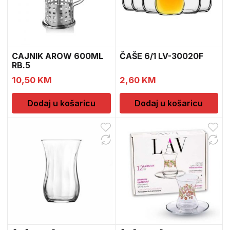
CAJNIK AROW 600ML
ČAŠE 6/1 LV-30020F
RB.5
10,50
KM
2,60
KM
Dodaj u košaricu
Dodaj u košaricu