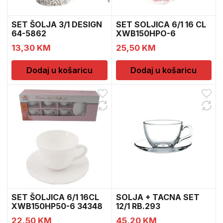
SET ŠOLJA 3/1 DESIGN
SET SOLJICA 6/1 16 CL
64-5862
XWB150HPO-6
13,30
KM
25,50
KM
Dodaj u košaricu
Dodaj u košaricu
SET ŠOLJICA 6/1 16CL
SOLJA + TACNA SET
XWB150HP50-6 34348
12/1 RB.293
22,50
KM
45,20
KM