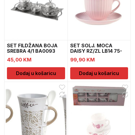
SET FILDŽANA BOJA
SET SOLJ. MOCA
SREBRA 4/1 BA0093
DAISY RZ/ZL LB14 75-
262
45,00
KM
99,90
KM
Dodaj u košaricu
Dodaj u košaricu