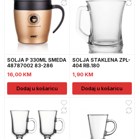
SOLJA P 330ML SMEDA
SOLJA STAKLENA ZPL-
48787002 83-286
404 RB.180
16,00
KM
1,90
KM
Dodaj u košaricu
Dodaj u košaricu