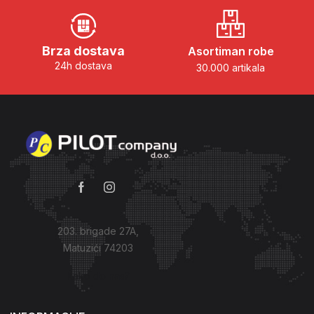
Brza dostava
Asortiman robe
24h dostava
30.000 artikala
203. brigade 27A,
Matuzići 74203
Kako do nas?