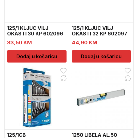
125/1 KLJUC VILJ
125/1 KLJUC VILJ
OKASTI 30 KP 602096
OKASTI 32 KP 602097
33,50
KM
44,90
KM
Dodaj u košaricu
Dodaj u košaricu
125/1CB
1250 LIBELA AL.50