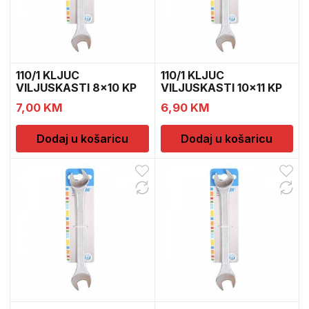
110/1 KLJUC
110/1 KLJUC
VILJUSKASTI 8×10 KP
VILJUSKASTI 10×11 KP
600065
600068
7,00
KM
6,90
KM
Dodaj u košaricu
Dodaj u košaricu