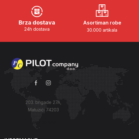
Brza dostava
Asortiman robe
24h dostava
30.000 artikala
203. brigade 27A,
Matuzići 74203
Kako do nas?