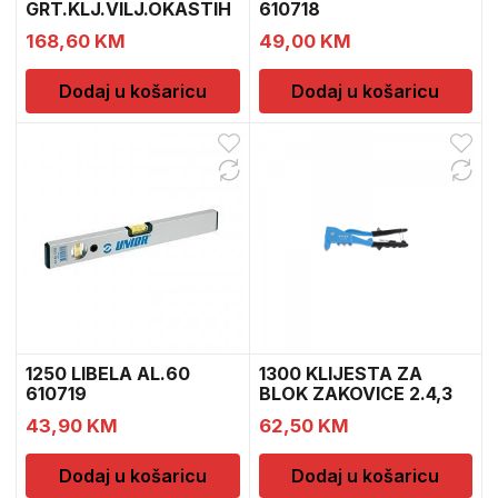
GRT.KLJ.VILJ.OKASTIH
610718
6-22LS 6004
168,60
KM
49,00
KM
Dodaj u košaricu
Dodaj u košaricu
1250 LIBELA AL.60
1300 KLIJESTA ZA
610719
BLOK ZAKOVICE 2.4,3
615
43,90
KM
62,50
KM
Dodaj u košaricu
Dodaj u košaricu