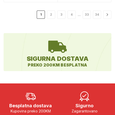
…
1
2
3
4
33
34
SIGURNA DOSTAVA
PREKO 200KM BESPLATNA
Besplatna dostava
Sigurno
Kupovina preko 200KM
Zagarantovano