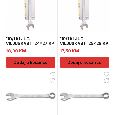
110/1 KLJUC
110/1 KLJUC
VILJUSKASTI 24×27 KP
VILJUSKASTI 25×28 KP
600093
600095
18,00
KM
17,50
KM
Dodaj u košaricu
Dodaj u košaricu