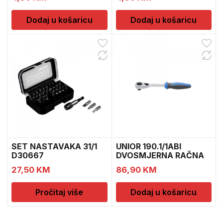
Dodaj u košaricu
Dodaj u košaricu
SET NASTAVAKA 31/1
UNIOR 190.1/1ABI
D30667
DVOSMJERNA RAČNA
1/2″ (611782)
27,50
KM
86,90
KM
Pročitaj više
Dodaj u košaricu