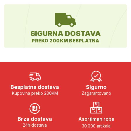
SIGURNA DOSTAVA
PREKO 200KM BESPLATNA
Besplatna dostava
Sigurno
Kupovina preko 200KM
Zagarantovano
Brza dostava
Asortiman robe
24h dostava
30.000 artikala