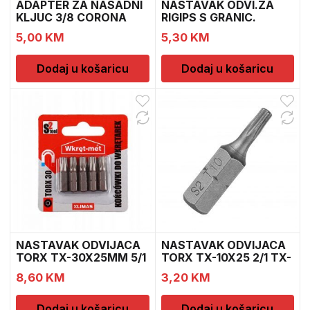
ADAPTER ZA NASADNI
NASTAVAK ODVI.ZA
KLJUC 3/8 CORONA
RIGIPS S GRANIC.
C441
PH2X25
5,00
KM
5,30
KM
Dodaj u košaricu
Dodaj u košaricu
NASTAVAK ODVIJACA
NASTAVAK ODVIJACA
TORX TX-30X25MM 5/1
TORX TX-10X25 2/1 TX-
T
1
8,60
KM
3,20
KM
Dodaj u košaricu
Dodaj u košaricu