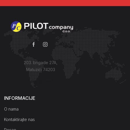
203. brigade 27A,
Matuzići 74203
Kako do nas?
INFORMACIJE
O nama
Kontaktirajte nas
Posao