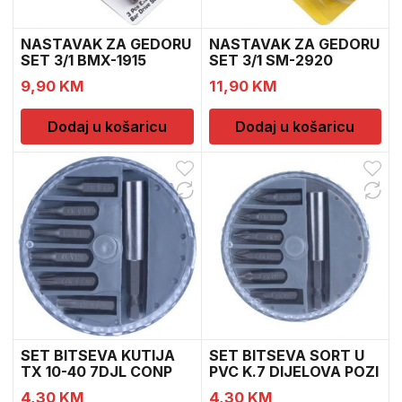
NASTAVAK ZA GEDORU
NASTAVAK ZA GEDORU
SET 3/1 BMX-1915
SET 3/1 SM-2920
9,90
KM
11,90
KM
Dodaj u košaricu
Dodaj u košaricu
SET BITSEVA KUTIJA
SET BITSEVA SORT U
TX 10-40 7DJL CONP
PVC K.7 DIJELOVA POZI
BP
4,30
KM
4,30
KM