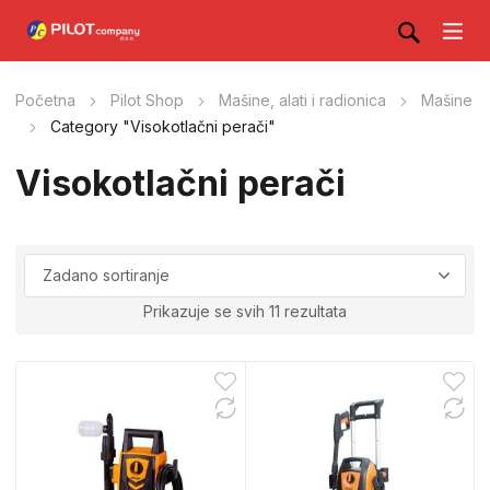
Početna
Pilot Shop
Mašine, alati i radionica
Mašine
Category "Visokotlačni perači"
Visokotlačni perači
Prikazuje se svih 11 rezultata