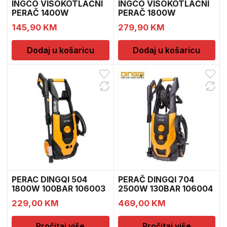
INGCO VISOKOTLAČNI
INGCO VISOKOTLAČNI
PERAČ 1400W
PERAČ 1800W
HPWR1400
HPWR18008
145,90
KM
279,90
KM
Dodaj u košaricu
Dodaj u košaricu
PERAC DINGQI 504
PERAČ DINGQI 704
1800W 100BAR 106003
2500W 130BAR 106004
229,00
KM
469,00
KM
Pročitaj više
Pročitaj više