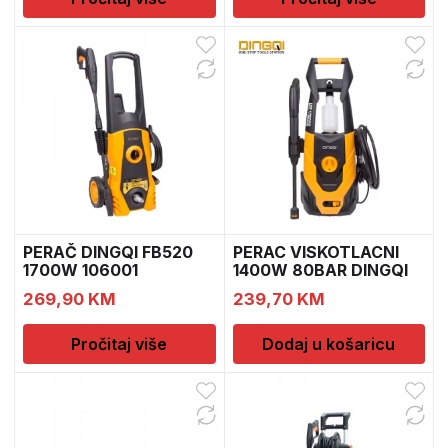
PERAČ DINGQI FB520
PERAC VISKOTLACNI
1700W 106001
1400W 80BAR DINGQI
106
269,90
KM
239,70
KM
Pročitaj više
Dodaj u košaricu