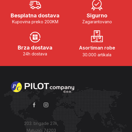
Besplatna dostava
Sigurno
Kupovina preko 200KM
Zagarantovano
Brza dostava
Asortiman robe
24h dostava
30.000 artikala
203. brigade 27A,
Matuzići 74203