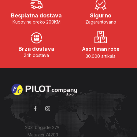
Besplatna dostava
Sigurno
Kupovina preko 200KM
Zagarantovano
Brza dostava
Asortiman robe
24h dostava
30.000 artikala
203. brigade 27A,
Matuzići 74203