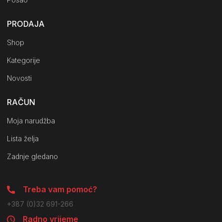
PRODAJA
Shop
Kategorije
Novosti
RAČUN
Moja narudžba
Lista želja
Zadnje gledano
Treba vam pomoć?
+387 (0)32 691-266
Radno vrijeme