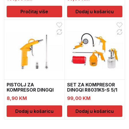
Pročitaj više
Dodaj u košaricu
PISTOLJ ZA
SET ZA KOMPRESOR
KOMPRESOR DINGQI
DINGQI R8031K5-S 5/1
8761 3/1 121
12
8,90
KM
99,00
KM
Dodaj u košaricu
Dodaj u košaricu