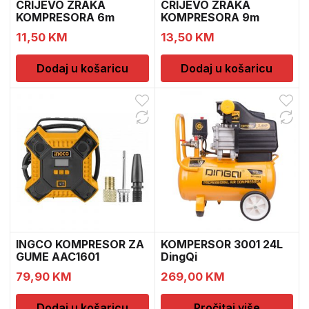
CRIJEVO ZRAKA
CRIJEVO ZRAKA
KOMPRESORA 6m
KOMPRESORA 9m
11,50
KM
13,50
KM
Dodaj u košaricu
Dodaj u košaricu
INGCO KOMPRESOR ZA
KOMPERSOR 3001 24L
GUME AAC1601
DingQi
79,90
KM
269,00
KM
Dodaj u košaricu
Pročitaj više