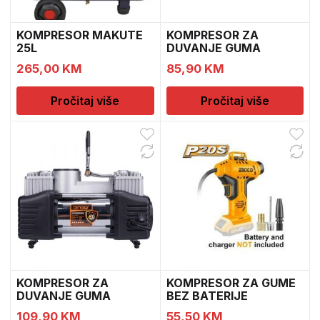
KOMPRESOR MAKUTE
KOMPRESOR ZA
25L
DUVANJE GUMA
108003 DingQi
265,00
KM
85,90
KM
Pročitaj više
Pročitaj više
KOMPRESOR ZA
KOMPRESOR ZA GUME
DUVANJE GUMA
BEZ BATERIJE
108004 DingQi
CACLI2001
109,90
KM
55,50
KM