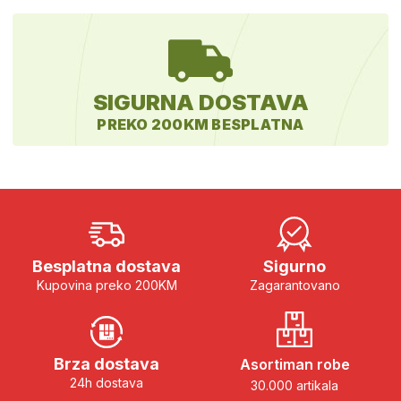
SIGURNA DOSTAVA
PREKO 200KM BESPLATNA
Besplatna dostava
Sigurno
Kupovina preko 200KM
Zagarantovano
Brza dostava
Asortiman robe
24h dostava
30.000 artikala