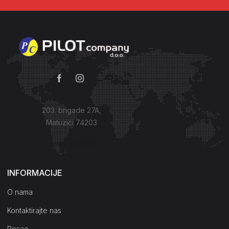
203. brigade 27A,
Matuzići 74203
Kako do nas?
INFORMACIJE
O nama
Kontaktirajte nas
Posao