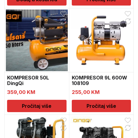
KOMPRESOR 50L
KOMPRESOR 9L 600W
DingQi
108109
359,00
KM
255,00
KM
Pročitaj više
Pročitaj više