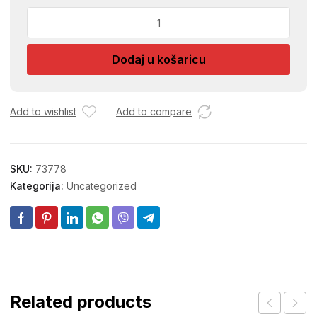
DZOJSTIK
ZA
RACUNAR
Dodaj u košaricu
S0766
01011540
količina
Add to wishlist
Add to compare
SKU:
73778
Kategorija:
Uncategorized
Related products