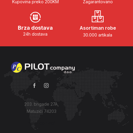
Kupovina preko 200KM
Zagarantovano
Brza dostava
Asortiman robe
24h dostava
30.000 artikala
203. brigade 27A,
Matuzići 74203
Kako do nas?