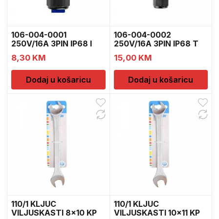
106-004-0001
106-004-0002
250V/16A 3PIN IP68 I
250V/16A 3PIN IP68 T
KONEKT
KONEKT
8,30
KM
15,00
KM
Dodaj u košaricu
Dodaj u košaricu
110/1 KLJUC
110/1 KLJUC
VILJUSKASTI 8×10 KP
VILJUSKASTI 10×11 KP