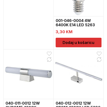
001-046-0004 4W
6400K E14 LED 5263
3,30
KM
Dodaj u košaricu
0
040-011-0012 12W
040-012-0012 12W