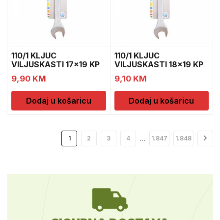
110/1 KLJUC
110/1 KLJUC
VILJUSKASTI 17×19 KP
VILJUSKASTI 18×19 KP
600083
600085
9,90
KM
9,10
KM
Dodaj u košaricu
Dodaj u košaricu
…
1
2
3
4
1.847
1.848