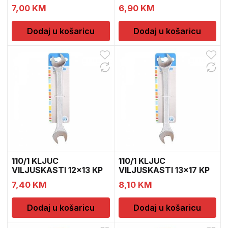
600065
600068
7,00
KM
6,90
KM
Dodaj u košaricu
Dodaj u košaricu
110/1 KLJUC
110/1 KLJUC
VILJUSKASTI 12×13 KP
VILJUSKASTI 13×17 KP
600074
600078
7,40
KM
8,10
KM
Dodaj u košaricu
Dodaj u košaricu