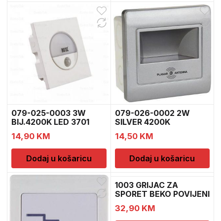
079-025-0003 3W
079-026-0002 2W
BIJ.4200K LED 3701
SILVER 4200K
DIAMOND 525
14,90
KM
14,50
KM
Dodaj u košaricu
Dodaj u košaricu
1003 GRIJAC ZA
SPORET BEKO POVIJENI
2200
32,90
KM