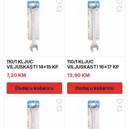
110/1 KLJUC
110/1 KLJUC
VILJUSKASTI 14×15 KP
VILJUSKASTI 16×17 KP
600079
600082
7,20
KM
13,90
KM
Dodaj u košaricu
Dodaj u košaricu