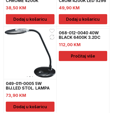
CHROME 4200K
CROM 4200K LED 5296
SUMRU-12 5
38,50
KM
49,90
KM
Dodaj u košaricu
Dodaj u košaricu
068-012-0040 40W
BLACK 6400K 3.2DC
LED S
112,00
KM
Pročitaj više
049-011-0005 5W
BIJ.LED STOL. LAMPA
4512
73,90
KM
Dodaj u košaricu