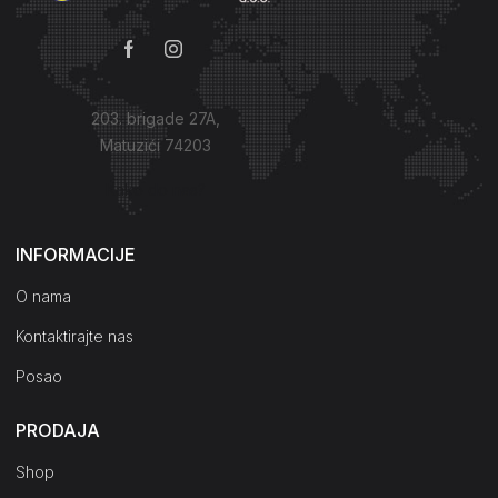
203. brigade 27A,
Matuzići 74203
Kako do nas?
INFORMACIJE
O nama
Kontaktirajte nas
Posao
PRODAJA
Shop