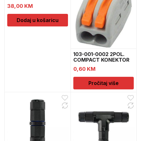
574T6
38,00
KM
Dodaj u košaricu
103-001-0002 2POL.
COMPACT KONEKTOR
4598
0,60
KM
Pročitaj više