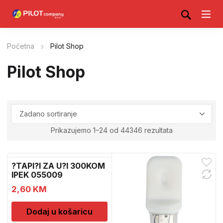
Početna
Pilot Shop
Pilot Shop
Prikazujemo 1–24 od 44346 rezultata
?TAPI?I ZA U?I 300KOM
IPEK 055009
2,60
KM
Dodaj u košaricu