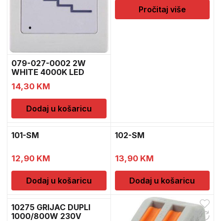
Pročitaj više
079-027-0002 2W
WHITE 4000K LED
SVJ.QUAR
14,30
KM
Dodaj u košaricu
101-SM
102-SM
12,90
KM
13,90
KM
Dodaj u košaricu
Dodaj u košaricu
10275 GRIJAC DUPLI
1000/800W 230V