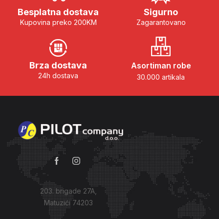
Besplatna dostava
Sigurno
Kupovina preko 200KM
Zagarantovano
Brza dostava
Asortiman robe
24h dostava
30.000 artikala
203. brigade 27A,
Matuzići 74203