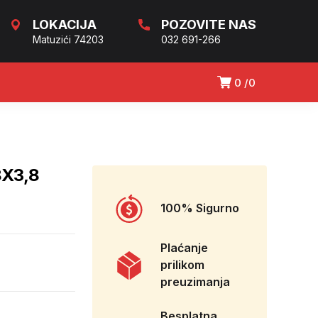
LOKACIJA
POZOVITE NAS
Matuzići 74203
032 691-266
0
0
X3,8
100% Sigurno
Plaćanje
prilikom
preuzimanja
Besplatna