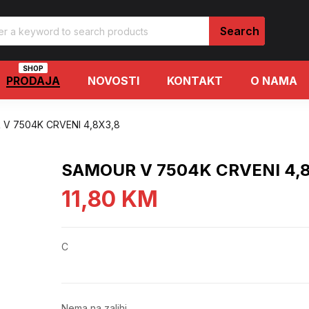
SHOP
PRODAJA
NOVOSTI
KONTAKT
O NAMA
V 7504K CRVENI 4,8X3,8
SAMOUR V 7504K CRVENI 4,8
11,80
KM
C
Nema na zalihi