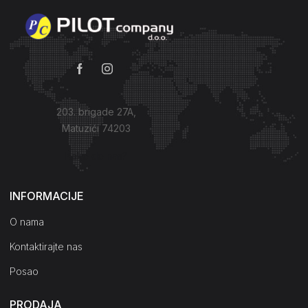
203. brigade 27A,
Matuzići 74203
Kako do nas?
INFORMACIJE
O nama
Kontaktirajte nas
Posao
PRODAJA