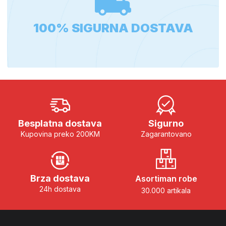
100% SIGURNA DOSTAVA
Besplatna dostava
Sigurno
Kupovina preko 200KM
Zagarantovano
Brza dostava
Asortiman robe
24h dostava
30.000 artikala