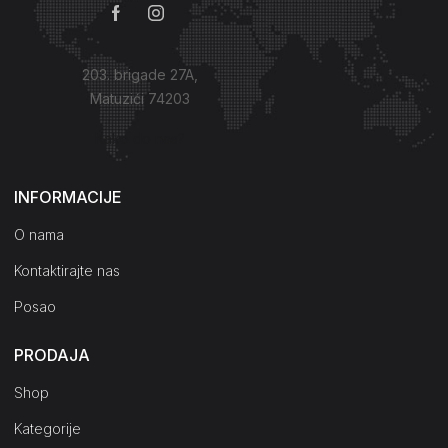
203. brigade 27A,
Matuzići 74203
Kako do nas?
INFORMACIJE
O nama
Kontaktirajte nas
Posao
PRODAJA
Shop
Kategorije