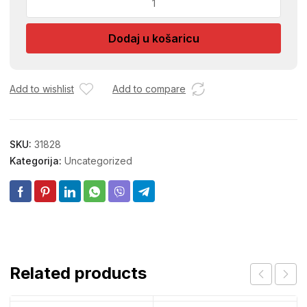
VIJ
DIN
Dodaj u košaricu
7991
KV12,9
6X30
količina
Add to wishlist
Add to compare
SKU:
31828
Kategorija:
Uncategorized
Related products