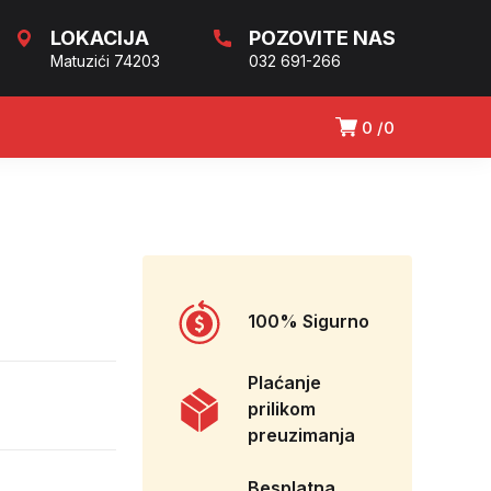
LOKACIJA
POZOVITE NAS
Matuzići 74203
032 691-266
0
0
100% Sigurno
Plaćanje
prilikom
preuzimanja
Besplatna