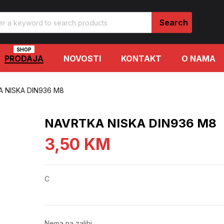
SHOP
PRODAJA
NOVOSTI
KONTAKT
O NAMA
 NISKA DIN936 M8
NAVRTKA NISKA DIN936 M8
3,50
KM
C
Nema na zalihi