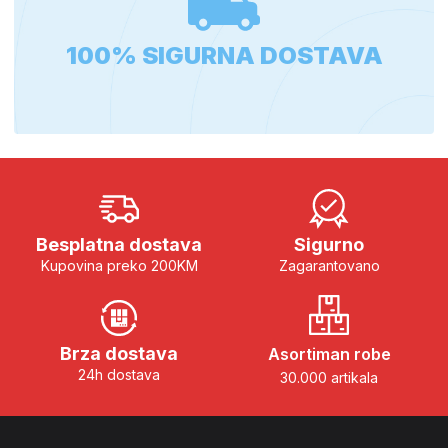
100% SIGURNA DOSTAVA
Besplatna dostava
Sigurno
Kupovina preko 200KM
Zagarantovano
Brza dostava
Asortiman robe
24h dostava
30.000 artikala