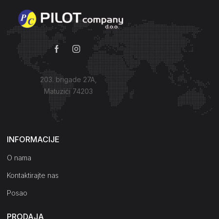
203. brigade 27A,
Matuzići 74203
Kako do nas?
INFORMACIJE
O nama
Kontaktirajte nas
Posao
PRODAJA