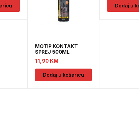
aricu
Dodaj u k
MOTIP KONTAKT
SPREJ 500ML
M090505
11,90
KM
Dodaj u košaricu