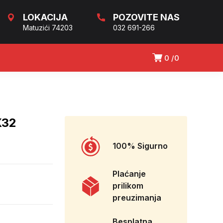
LOKACIJA
POZOVITE NAS
Matuzići 74203
032 691-266
0
0
X32
100% Sigurno
Plaćanje
prilikom
preuzimanja
Besplatna