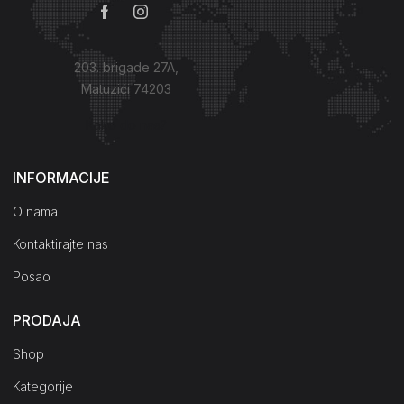
203. brigade 27A,
Matuzići 74203
Kako do nas?
INFORMACIJE
O nama
Kontaktirajte nas
Posao
PRODAJA
Shop
Kategorije