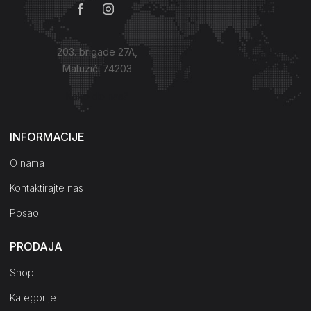
203. brigade 27A,
Matuzići 74203
Kako do nas?
INFORMACIJE
O nama
Kontaktirajte nas
Posao
PRODAJA
Shop
Kategorije