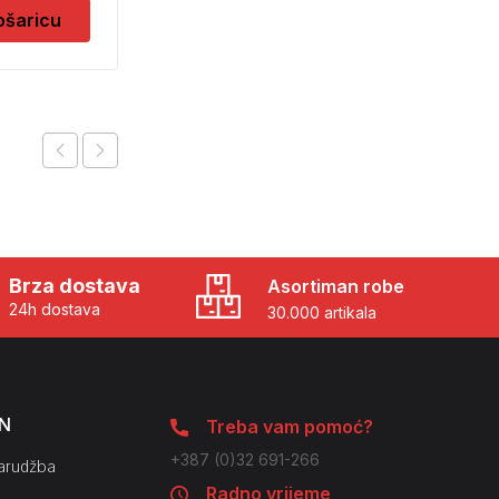
ošaricu
Dodaj u košaricu
Brza dostava
Asortiman robe
24h dostava
30.000 artikala
N
Treba vam pomoć?
+387 (0)32 691-266
arudžba
Radno vrijeme