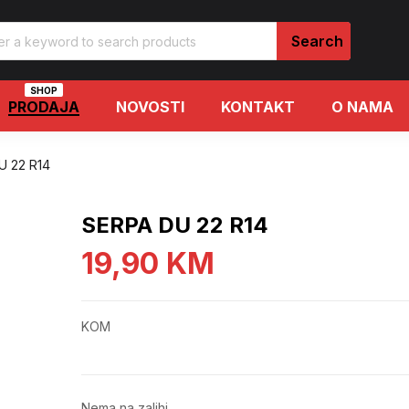
SHOP
PRODAJA
NOVOSTI
KONTAKT
O NAMA
U 22 R14
SERPA DU 22 R14
19,90
KM
KOM
Nema na zalihi