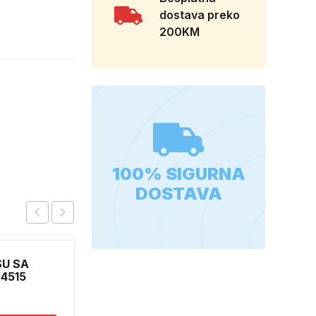
dostava preko
200KM
100% SIGURNA
DOSTAVA
SU SA
SPUZVICA ZA
4515
POLIRANJE M
1,20
KM