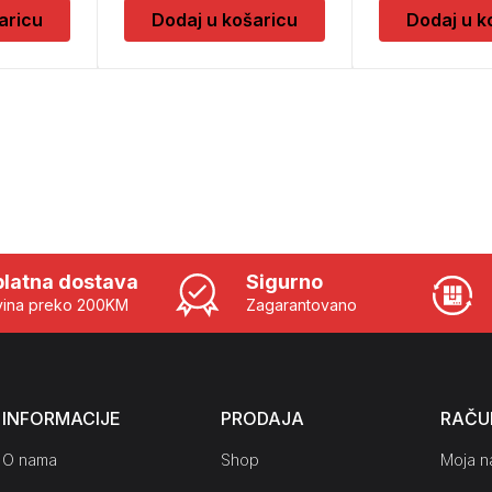
aricu
Dodaj u košaricu
Dodaj u k
latna dostava
Sigurno
ina preko 200KM
Zagarantovano
INFORMACIJE
PRODAJA
RAČU
O nama
Shop
Moja n