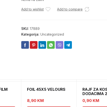
Add to wishlist
Add to compare
SKU:
17889
Kategorija:
Uncategorized
FILM
FOIL 45X5 VELOURS
RAJF ZA KO
DODACIMA 2
CH52451
8,90
KM
0,90
KM