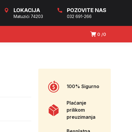
LOKACIJA
POZOVITE NAS
Matuzići 74203
032 691-266
0
0
100% Sigurno
Plaćanje
prilikom
preuzimanja
Besplatna