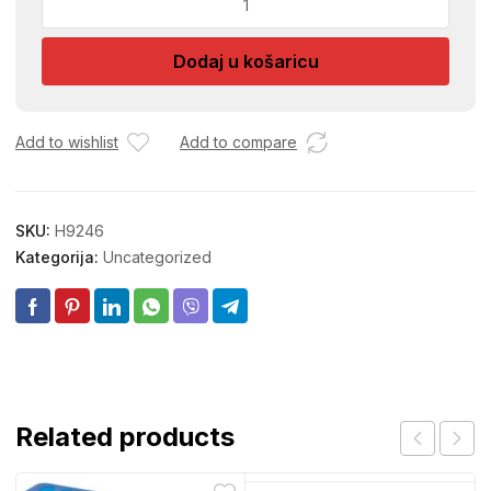
ZIDNI
U
Dodaj u košaricu
BOJI
B11
količina
Add to wishlist
Add to compare
SKU:
H9246
Kategorija:
Uncategorized
Related products