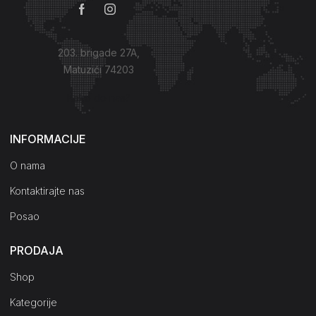
203. brigade 27A,
Matuzići 74203
Kako do nas?
INFORMACIJE
O nama
Kontaktirajte nas
Posao
PRODAJA
Shop
Kategorije