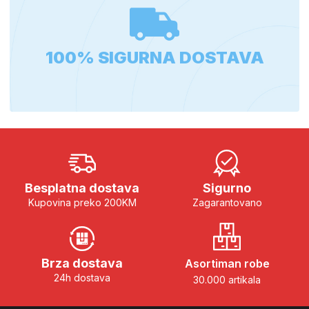
100% SIGURNA DOSTAVA
Besplatna dostava
Sigurno
Kupovina preko 200KM
Zagarantovano
Brza dostava
Asortiman robe
24h dostava
30.000 artikala