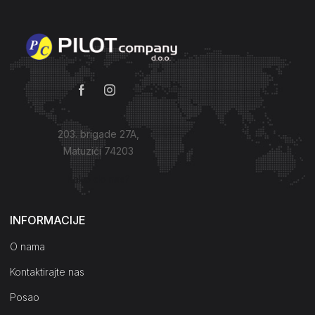
203. brigade 27A,
Matuzići 74203
Kako do nas?
INFORMACIJE
O nama
Kontaktirajte nas
Posao