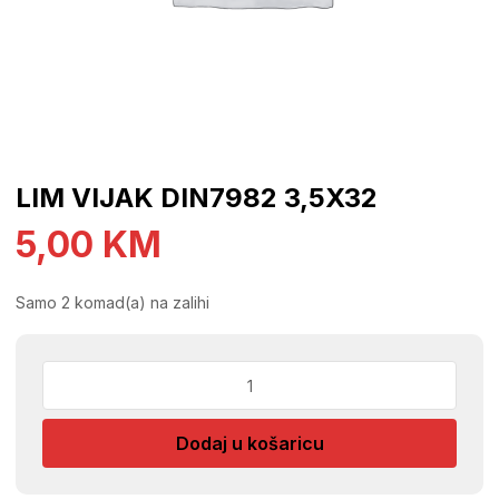
LIM VIJAK DIN7982 3,5X32
5,00
KM
Samo 2 komad(a) na zalihi
LIM
VIJAK
DIN7982
Dodaj u košaricu
3,5X32
količina