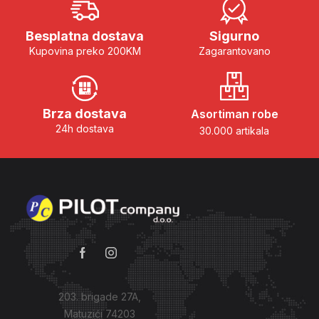
Besplatna dostava
Sigurno
Kupovina preko 200KM
Zagarantovano
Brza dostava
Asortiman robe
24h dostava
30.000 artikala
203. brigade 27A,
Matuzići 74203