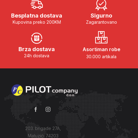
Besplatna dostava
Sigurno
Kupovina preko 200KM
Zagarantovano
Brza dostava
Asortiman robe
24h dostava
30.000 artikala
203. brigade 27A,
Matuzići 74203