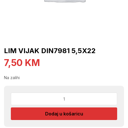
LIM VIJAK DIN7981 5,5X22
7,50
KM
Na zalihi
LIM
VIJAK
DIN7981
Dodaj u košaricu
5,5X22
količina