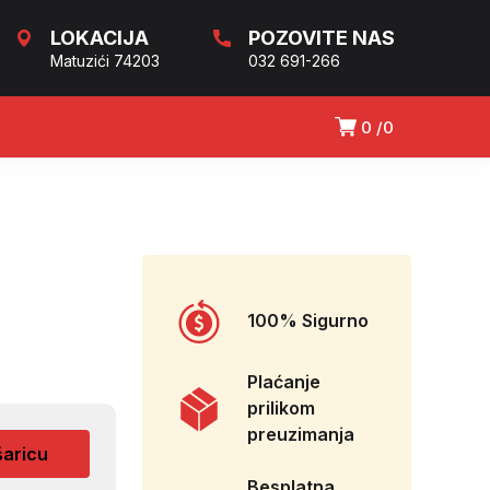
LOKACIJA
POZOVITE NAS
Matuzići 74203
032 691-266
0
0
100% Sigurno
Plaćanje
prilikom
preuzimanja
šaricu
Besplatna