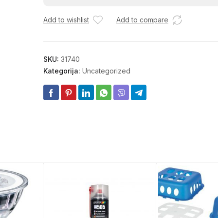
5,5X19
Add to wishlist
Add to compare
količina
SKU:
31740
Kategorija:
Uncategorized