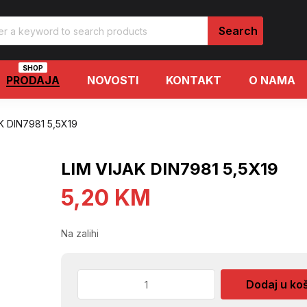
SHOP
PRODAJA
NOVOSTI
KONTAKT
O NAMA
K DIN7981 5,5X19
LIM VIJAK DIN7981 5,5X19
5,20
KM
Na zalihi
LIM
Dodaj u ko
VIJAK
DIN7981