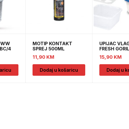
0 WW
MOTIP KONTAKT
UPIJAC VLA
1BC/4
SPREJ 500ML
FRESH GORI
M090505
DOPUNE
11,90
KM
15,90
KM
aricu
Dodaj u košaricu
Dodaj u k