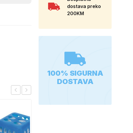
dostava preko
200KM
100% SIGURNA
DOSTAVA
GUNSAN
NAIZMJENICNI
PREKIDAC BEZ OKVIRA
4,00
KM