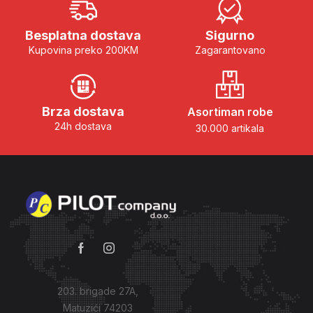
Besplatna dostava
Sigurno
Kupovina preko 200KM
Zagarantovano
Brza dostava
Asortiman robe
24h dostava
30.000 artikala
203. brigade 27A,
Matuzići 74203