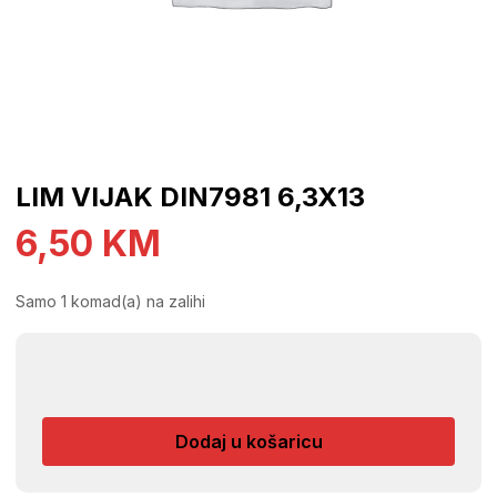
LIM VIJAK DIN7981 6,3X13
6,50
KM
Samo 1 komad(a) na zalihi
LIM
VIJAK
DIN7981
Dodaj u košaricu
6,3X13
količina