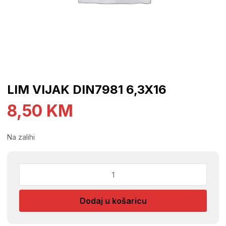
LIM VIJAK DIN7981 6,3X16
8,50
KM
Na zalihi
LIM
VIJAK
DIN7981
Dodaj u košaricu
6,3X16
količina