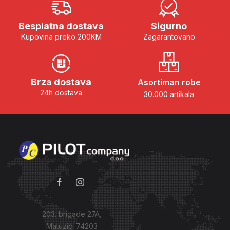
Besplatna dostava
Sigurno
Kupovina preko 200KM
Zagarantovano
Brza dostava
Asortiman robe
24h dostava
30.000 artikala
203. brigade 27A,
Matuzići 74203