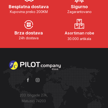
Besplatna dostava
Sigurno
Kupovina preko 200KM
Zagarantovano
Brza dostava
Asortiman robe
24h dostava
30.000 artikala
203. brigade 27A,
Matuzići 74203