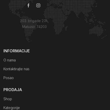
203. brigade 27A,
Matuzići 74203
Kako do nas?
INFORMACIJE
O nama
Kontaktirajte nas
Posao
PRODAJA
Shop
Kategorije