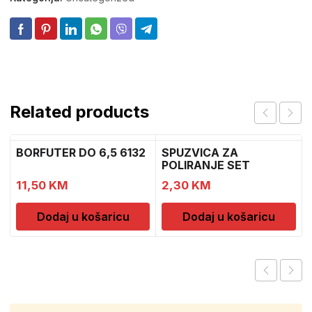
Related products
BORFUTER DO 6,5 6132
SPUZVICA ZA
POLIRANJE SET
1
11,50
KM
2,30
KM
Dodaj u košaricu
Dodaj u košaricu