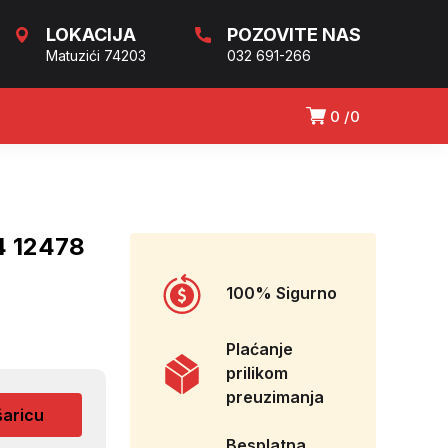
LOKACIJA
POZOVITE NAS
Matuzići 74203
032 691-266
0
0
 12478
100% Sigurno
Plaćanje
prilikom
preuzimanja
šaricu
Besplatna