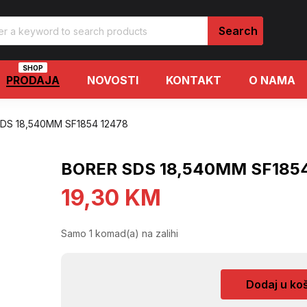
SHOP
PRODAJA
NOVOSTI
KONTAKT
O NAMA
DS 18,540MM SF1854 12478
BORER SDS 18,540MM SF1854
19,30
KM
Samo 1 komad(a) na zalihi
BORER
Dodaj u ko
SDS
18,540MM