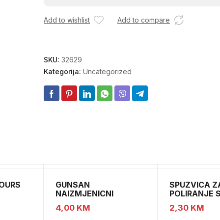
SF1854
Add to wishlist
Add to compare
12478
količina
SKU:
32629
Kategorija:
Uncategorized
LOURS
GUNSAN
SPUZVICA Z
NAIZMJENICNI
POLIRANJE 
PREKIDAC BEZ OKVIRA
4,00
KM
2,30
KM