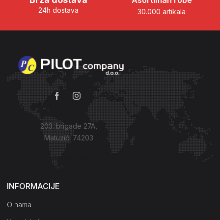
Asortiman robe
24h dostava
30.000 artikala
203. brigade 27A,
Matuzići 74203
Kako do nas?
INFORMACIJE
O nama