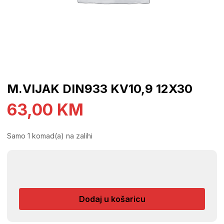
M.VIJAK DIN933 KV10,9 12X30
63,00
KM
Samo 1 komad(a) na zalihi
M.VIJAK
DIN933
KV10,9
Dodaj u košaricu
12X30
količina