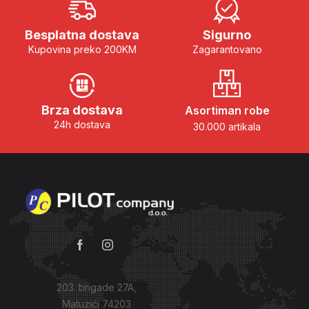
Besplatna dostava
Sigurno
Kupovina preko 200KM
Zagarantovano
Brza dostava
Asortiman robe
24h dostava
30.000 artikala
203. brigade 27A,
Matuzići 74203