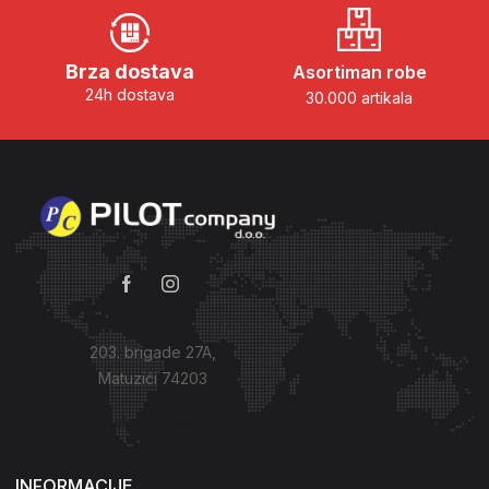
Brza dostava
Asortiman robe
24h dostava
30.000 artikala
203. brigade 27A,
Matuzići 74203
Kako do nas?
INFORMACIJE