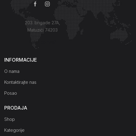
203. brigade 27A,
Matuzići 74203
Kako do nas?
INFORMACIJE
O nama
Kontaktirajte nas
Posao
PRODAJA
Shop
Kategorije