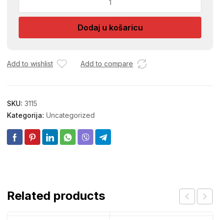
PVC
8229
Dodaj u košaricu
393
količina
Add to wishlist
Add to compare
SKU:
3115
Kategorija:
Uncategorized
Related products