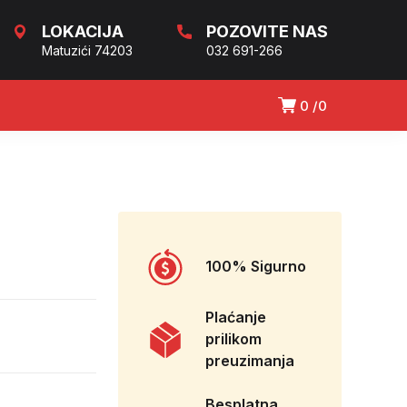
LOKACIJA
POZOVITE NAS
Matuzići 74203
032 691-266
0
0
100% Sigurno
Plaćanje
prilikom
preuzimanja
Besplatna