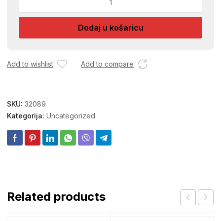
VEZICE
150MM
Dodaj u košaricu
100/1
količina
Add to wishlist
Add to compare
SKU:
32089
Kategorija:
Uncategorized
Related products