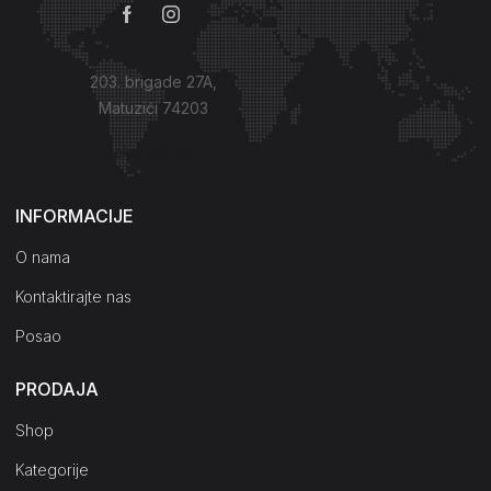
203. brigade 27A,
Matuzići 74203
Kako do nas?
INFORMACIJE
O nama
Kontaktirajte nas
Posao
PRODAJA
Shop
Kategorije