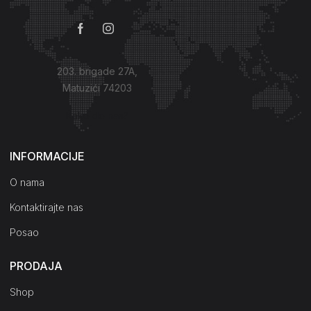
203. brigade 27A,
Matuzići 74203
Kako do nas?
INFORMACIJE
O nama
Kontaktirajte nas
Posao
PRODAJA
Shop