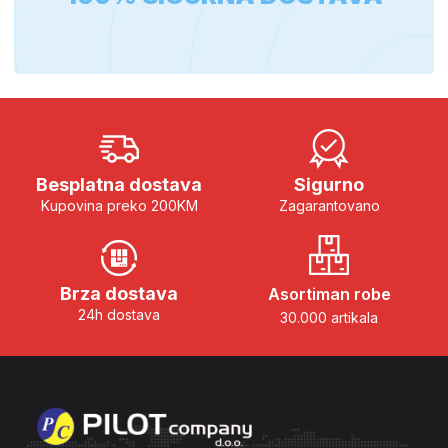
Besplatna dostava
Sigurno
Kupovina preko 200KM
Zagarantovano
Brza dostava
Asortiman robe
24h dostava
30.000 artikala