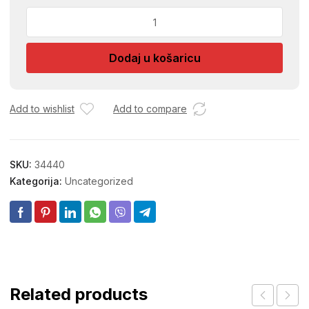
NOSAC
POLICE
5MM-
Dodaj u košaricu
BUKVA381-
50/1
2371
količina
Add to wishlist
Add to compare
SKU:
34440
Kategorija:
Uncategorized
Related products