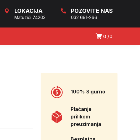
LOKACIJA
POZOVITE NAS
Matuzići 74203
032 691-266
0
0
100% Sigurno
Plaćanje
prilikom
preuzimanja
Besplatna