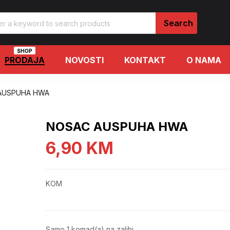
SHOP
PRODAJA
NOVOSTI
KONTAKT
O NAMA
AUSPUHA HWA
NOSAC AUSPUHA HWA
6,90
KM
KOM
Samo 1 komad(a) na zalihi