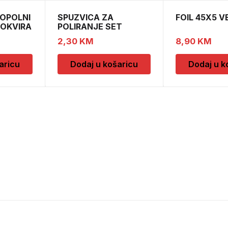
OPOLNI
SPUZVICA ZA
FOIL 45X5 
 OKVIRA
POLIRANJE SET
2,30
KM
8,90
KM
aricu
Dodaj u košaricu
Dodaj u k