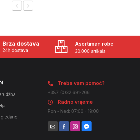
Brza dostava
Asortiman robe
24h dostava
30.000 artikala
N
Treba vam pomoć?
+387 (0)32 691-266
arudžba
Radno vrijeme
lja
Pon - Ned: 07:00 - 19:00
 gledano