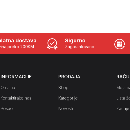
latna dostava
Sigurno
ina preko 200KM
Zagarantovano
INFORMACIJE
PRODAJA
RAČU
O nama
Shop
Moja n
Kontaktirajte nas
Kategorije
Lista že
Posao
Novosti
Zadnje