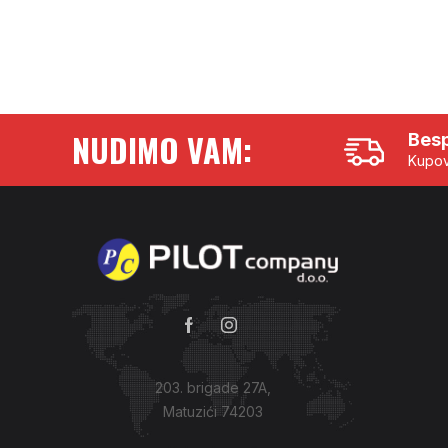
NUDIMO VAM:
Besp
Kupov
203. brigade 27A,
Matuzići 74203