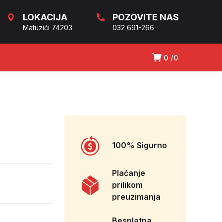
LOKACIJA
POZOVITE NAS
Matuzići 74203
032 691-266
0
0
100% Sigurno
Plaćanje
prilikom
preuzimanja
Besplatna