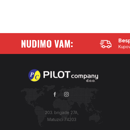
NUDIMO VAM:
Besp
Kupov
203. brigade 27A,
Matuzići 74203