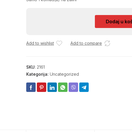
FILTER
Dodaj u ko
ZRAKA
365/372
količina
Add to wishlist
Add to compare
SKU:
2161
Kategorija:
Uncategorized