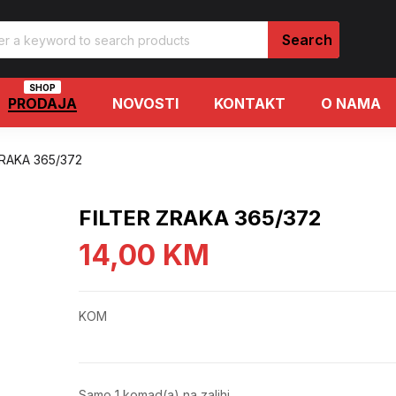
SHOP
PRODAJA
NOVOSTI
KONTAKT
O NAMA
ZRAKA 365/372
FILTER ZRAKA 365/372
14,00
KM
KOM
Samo 1 komad(a) na zalihi