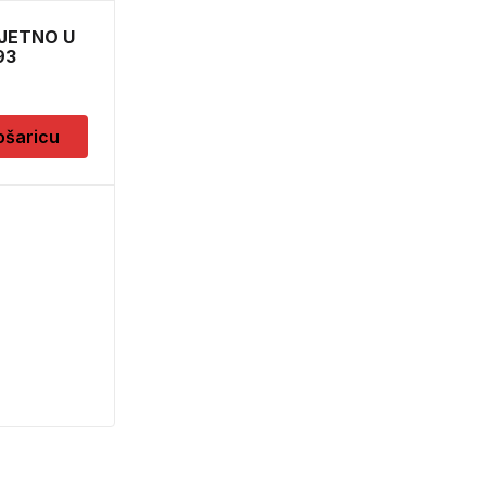
JETNO U
93
ošaricu
LED 35W GU10 WW
230V 36D ND 1BC/4
5,60
KM
Dodaj u košaricu