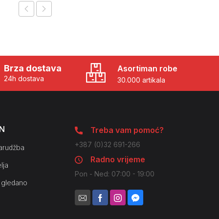
Brza dostava
Asortiman robe
24h dostava
30.000 artikala
N
Treba vam pomoć?
+387 (0)32 691-266
arudžba
Radno vrijeme
lja
Pon - Ned: 07:00 - 19:00
 gledano