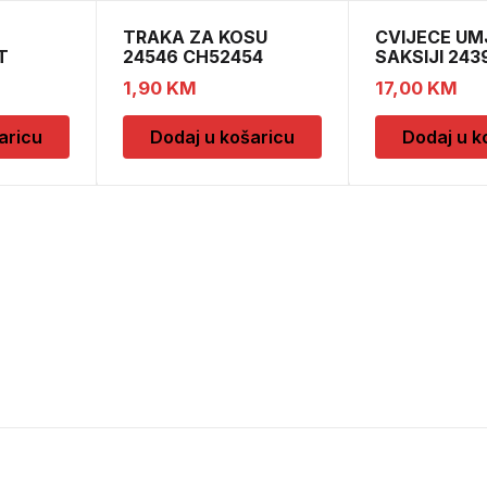
TRAKA ZA KOSU
CVIJECE UM
T
24546 CH52454
SAKSIJI 243
CH52439
1,90
KM
17,00
KM
aricu
Dodaj u košaricu
Dodaj u k