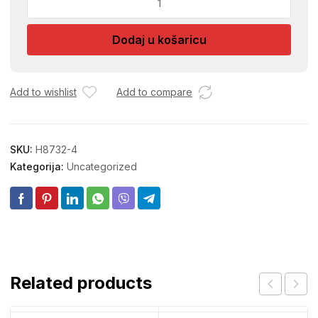
NAVRTKA
M10
Dodaj u košaricu
100/1
5,0-
1
količina
Add to wishlist
Add to compare
SKU:
H8732-4
Kategorija:
Uncategorized
Related products