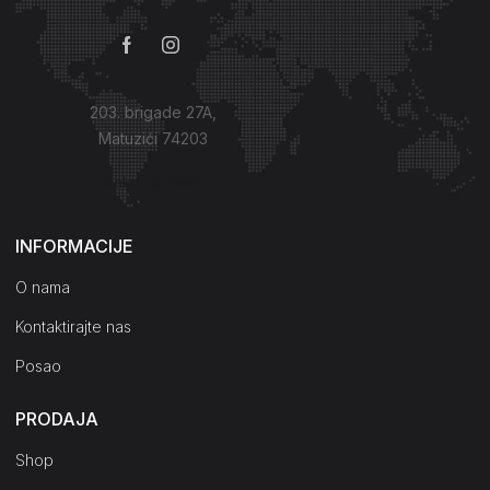
203. brigade 27A,
Matuzići 74203
Kako do nas?
INFORMACIJE
O nama
Kontaktirajte nas
Posao
PRODAJA
Shop