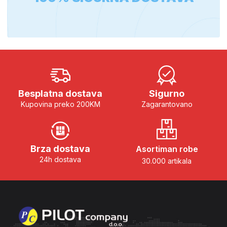
Besplatna dostava
Sigurno
Kupovina preko 200KM
Zagarantovano
Brza dostava
Asortiman robe
24h dostava
30.000 artikala