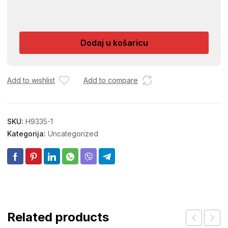
LED
PLAFONJERA
SA
Dodaj u košaricu
SENZOROM
11W
količina
Add to wishlist
Add to compare
SKU:
H9335-1
Kategorija:
Uncategorized
Related products