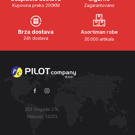
Kupovina preko 200KM
Zagarantovano
Brza dostava
Asortiman robe
24h dostava
30.000 artikala
203. brigade 27A,
Matuzići 74203
Kako do nas?