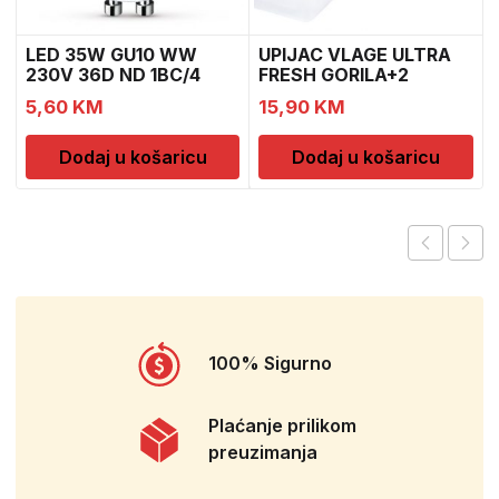
LED 35W GU10 WW
UPIJAC VLAGE ULTRA
230V 36D ND 1BC/4
FRESH GORILA+2
DOPUNE
5,60
KM
15,90
KM
Dodaj u košaricu
Dodaj u košaricu
100% Sigurno
Plaćanje prilikom
preuzimanja