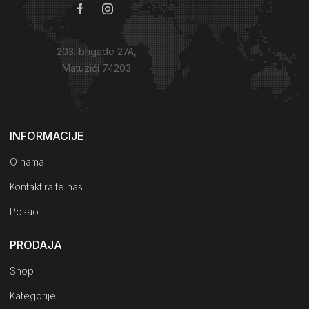
203. brigade 27A,
Matuzići 74203
Kako do nas?
INFORMACIJE
O nama
Kontaktirajte nas
Posao
PRODAJA
Shop
Kategorije