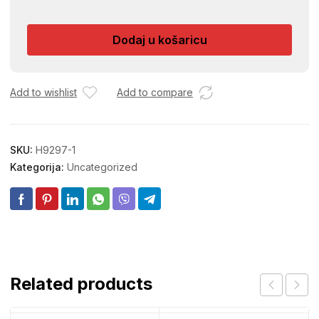
ZVUCNICI
SET
Dodaj u košaricu
2/1
180W
količina
Add to wishlist
Add to compare
SKU:
H9297-1
Kategorija:
Uncategorized
Related products