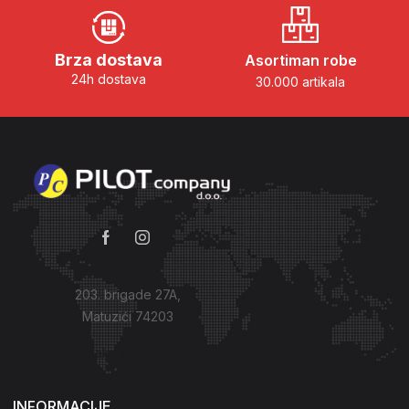
Brza dostava
Asortiman robe
24h dostava
30.000 artikala
203. brigade 27A,
Matuzići 74203
Kako do nas?
INFORMACIJE