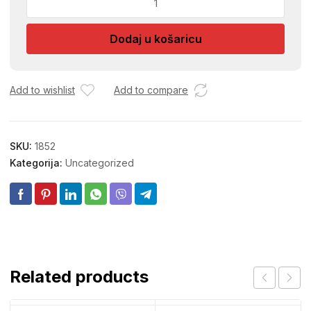
1/250
2
Dodaj u košaricu
mm
količina
Add to wishlist
Add to compare
SKU:
1852
Kategorija:
Uncategorized
Related products