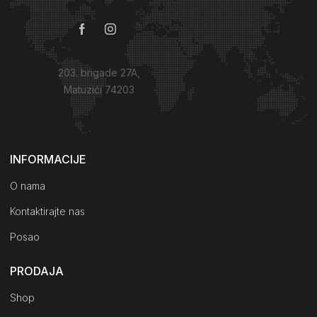
203. brigade 27A,
Matuzići 74203
Kako do nas?
INFORMACIJE
O nama
Kontaktirajte nas
Posao
PRODAJA
Shop