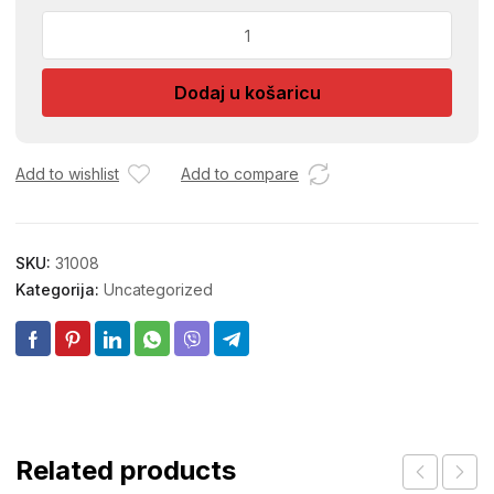
KLEMA
STEZ.
UNIMAX
Dodaj u košaricu
AL
6-
35
5655
Add to wishlist
Add to compare
količina
SKU:
31008
Kategorija:
Uncategorized
Related products