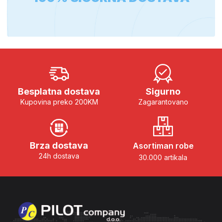
Besplatna dostava
Sigurno
Kupovina preko 200KM
Zagarantovano
Brza dostava
Asortiman robe
24h dostava
30.000 artikala