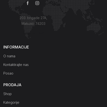
203. brigade 27A,
Matuzići 74203
Kako do nas?
INFORMACIJE
O nama
Kontaktirajte nas
Posao
PRODAJA
Shop
Kategorije