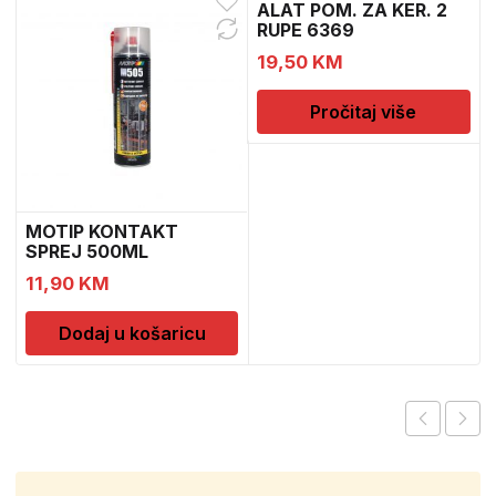
ALAT POM. ZA KER. 2
RUPE 6369
19,50
KM
Pročitaj više
MOTIP KONTAKT
SPREJ 500ML
M090505
11,90
KM
Dodaj u košaricu