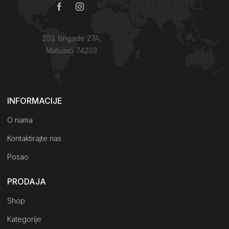
203. brigade 27A,
Matuzići 74203
Kako do nas?
INFORMACIJE
O nama
Kontaktirajte nas
Posao
PRODAJA
Shop
Kategorije